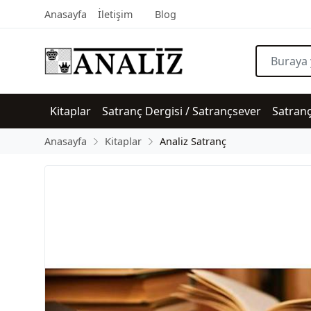
Anasayfa
İletişim
Blog
Kitaplar
Satranç Dergisi / Satrançsever
Satran
Anasayfa
Kitaplar
Analiz Satranç