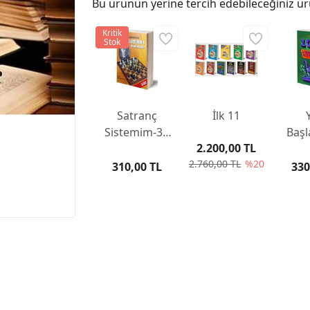
Bu ürünün yerine tercih edebileceğiniz ür
Kritik
Stok
Satranç
İlk 11
Sistemim-3 /
Başl
2.200,00 TL
Örnek
İçi
2.760,00 TL
%20
Oyunlar
Sa
310,00 TL
330
Alış