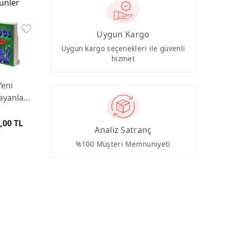
ünler
Uygun Kargo
Uygun kargo seçenekleri ile güvenli
hizmet
Yeni
ayanlar
n 1001
tranç
,00 TL
Analiz Satranç
tırması
%100 Müşteri Memnuniyeti