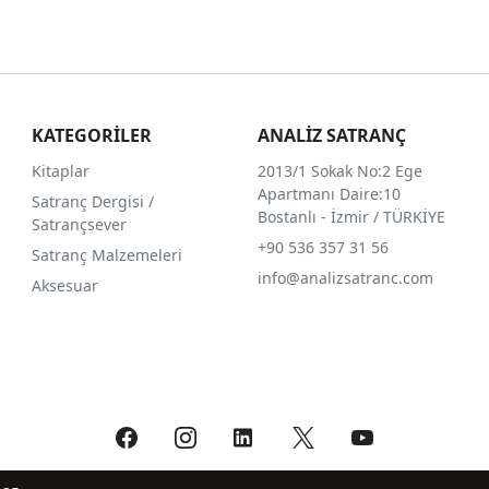
KATEGORİLER
ANALİZ SATRANÇ
Kitaplar
2013/1 Sokak No:2 Ege
Apartmanı Daire:10
Satranç Dergisi /
Bostanlı - İzmir / TÜRKİYE
Satrançsever
+90 536 357 31 56
Satranç Malzemeleri
info@analizsatranc.com
Aksesuar