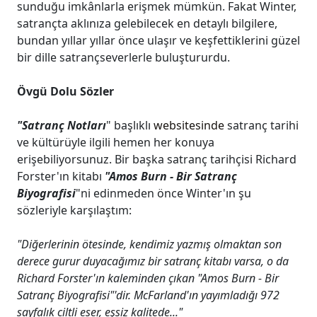
sunduğu imkânlarla erişmek mümkün. Fakat Winter,
satrançta aklınıza gelebilecek en detaylı bilgilere,
bundan yıllar yıllar önce ulaşır ve keşfettiklerini güzel
bir dille satrançseverlerle buluştururdu.
Övgü Dolu Sözler
"Satranç Notları
" başlıklı
websitesinde
satranç tarihi
ve kültürüyle ilgili hemen her konuya
erişebiliyorsunuz. Bir başka satranç tarihçisi Richard
Forster'ın kitabı
"Amos Burn - Bir Satranç
Biyografisi
"ni edinmeden önce Winter'ın şu
sözleriyle karşılaştım:
"Diğerlerinin ötesinde, kendimiz yazmış olmaktan son
derece gurur duyacağımız bir satranç kitabı varsa, o da
Richard Forster'ın kaleminden çıkan "Amos Burn - Bir
Satranç Biyografisi"'dir. McFarland'ın yayımladığı 972
sayfalık ciltli eser, eşsiz kalitede..."