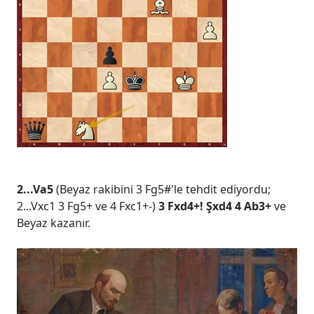
2...Va5
(Beyaz rakibini 3 Fg5#'le tehdit ediyordu;
2...Vxc1 3 Fg5+ ve 4 Fxc1+-)
3 Fxd4+! Şxd4 4 Ab3+
ve
Beyaz kazanır.