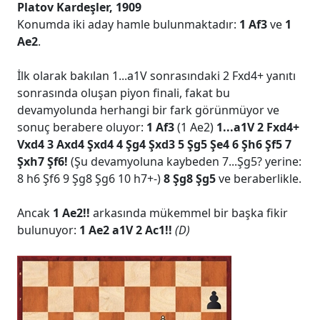
Platov Kardeşler, 1909
Konumda iki aday hamle bulunmaktadır:
1 Af3
ve
1
Ae2
.
İlk olarak bakılan 1...a1V sonrasındaki 2 Fxd4+ yanıtı
sonrasında oluşan piyon finali, fakat bu
devamyolunda herhangi bir fark görünmüyor ve
sonuç berabere oluyor:
1 Af3
(1 Ae2)
1...a1V 2 Fxd4+
Vxd4 3 Axd4 Şxd4 4 Şg4 Şxd3 5 Şg5 Şe4 6 Şh6 Şf5 7
Şxh7 Şf6!
(Şu devamyoluna kaybeden 7...Şg5? yerine:
8 h6 Şf6 9 Şg8 Şg6 10 h7+-)
8 Şg8 Şg5
ve beraberlikle.
Ancak
1 Ae2!!
arkasında mükemmel bir başka fikir
bulunuyor:
1 Ae2 a1V 2 Ac1!!
(D)