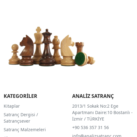
KATEGORİLER
ANALİZ SATRANÇ
Kitaplar
2013/1 Sokak No:2 Ege
Apartmanı Daire:10 Bostanlı -
Satranç Dergisi /
İzmir / TÜRKİYE
Satrançsever
+90 536 357 31 56
Satranç Malzemeleri
info@analizsatranc.com