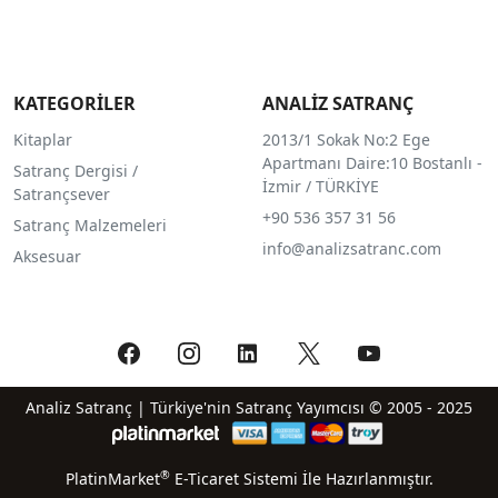
KATEGORİLER
ANALİZ SATRANÇ
Kitaplar
2013/1 Sokak No:2 Ege
Apartmanı Daire:10 Bostanlı -
Satranç Dergisi /
İzmir / TÜRKİYE
Satrançsever
+90 536 357 31 56
Satranç Malzemeleri
info@analizsatranc.com
Aksesuar
Analiz Satranç | Türkiye'nin Satranç Yayımcısı © 2005 - 2025
®
PlatinMarket
E-Ticaret Sistemi
İle Hazırlanmıştır.