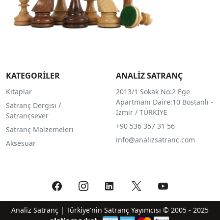
KATEGORİLER
ANALİZ SATRANÇ
Kitaplar
2013/1 Sokak No:2 Ege
Apartmanı Daire:10 Bostanlı -
Satranç Dergisi /
İzmir / TÜRKİYE
Satrançsever
+90 536 357 31 56
Satranç Malzemeleri
info@analizsatranc.com
Aksesuar
Analiz Satranç | Türkiye'nin Satranç Yayımcısı © 2005 - 2025