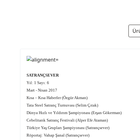
Ür
SATRANÇSEVER
Yıl: 1 Sayı: 6
Mart - Nisan 2017
Kısa – Kısa Haberler (Özgür Akman)
Tata Steel Satranç Turnuvası (Selim Çıtak)
Dünya Hızlı ve Yıldırım Şampiyonası (Erşan Gökerman)
Cebelitarık Satranç Festivali (Alper Efe Ataman)
Türkiye Yaş Grupları Şampiyonası (Satrançsever)
Röportaj: Vahap Şanal (Satrançsever)