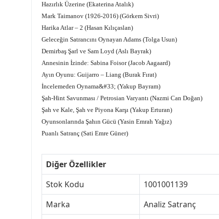
Hazırlık Üzerine (Ekaterina Atalık)
Mark Taimanov (1926-2016) (Görkem Sivri)
Harika Atlar – 2 (Hasan Kılıçaslan)
Geleceğin Satrancını Oynayan Adams (Tolga Usun)
Demirbaş Şarl ve Sam Loyd (Aslı Bayrak)
Annesinin İzinde: Sabina Foisor (Jacob Aagaard)
Ayın Oyunu: Guijarro – Liang (Burak Fırat)
İncelemeden Oynama&#33; (Yakup Bayram)
Şah-Hint Savunması / Petrosian Varyantı (Nazmi Can Doğan)
Şah ve Kale, Şah ve Piyona Karşı (Yakup Erturan)
Oyunsonlarında Şahın Gücü (Yasin Emrah Yağız)
Puanlı Satranç
(Sati Emre Güner)
Diğer Özellikler
Stok Kodu
1001001139
Marka
Analiz Satranç