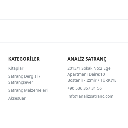
KATEGORİLER
ANALİZ SATRANÇ
Kitaplar
2013/1 Sokak No:2 Ege
Apartmanı Daire:10
Satranç Dergisi /
Bostanlı - İzmir / TÜRKİYE
Satrançsever
+90 536 357 31 56
Satranç Malzemeleri
info@analizsatranc.com
Aksesuar