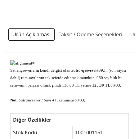
Ürün Açıklaması
Taksit / Ödeme Seçenekleri
Ürü
Satrançseverlerin kendi dergisi olan
Satrançsever
&#39;in (son sayısı
dahil) tüm sayılarını tek seferde edinmek mümkün. 960 sayfalık bu
serüvenin parçası olmak şimdi 136,00 TL yerine
125,00 TL
&#33;
Not:
Satrançsever / Sayı 4
tükenmiştir&#33;
Diğer Özellikler
Stok Kodu
1001001151