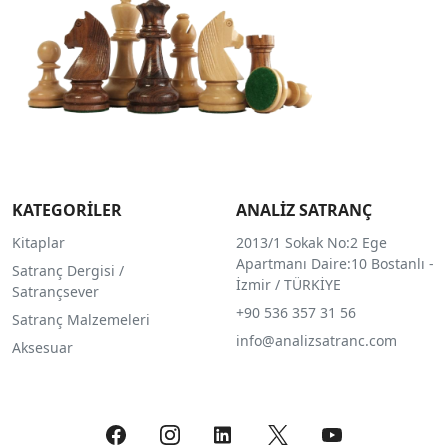
KATEGORİLER
ANALİZ SATRANÇ
Kitaplar
2013/1 Sokak No:2 Ege
Apartmanı Daire:10 Bostanlı -
Satranç Dergisi /
İzmir / TÜRKİYE
Satrançsever
+90 536 357 31 56
Satranç Malzemeleri
info@analizsatranc.com
Aksesuar