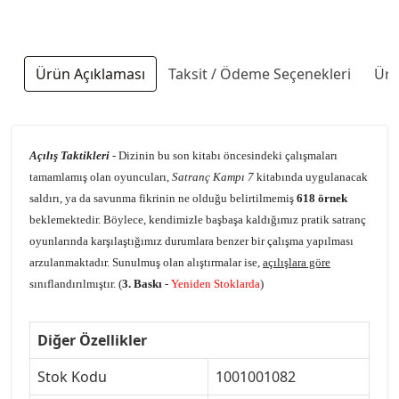
Ürün Açıklaması
Taksit / Ödeme Seçenekleri
Ürü
Açılış Taktikleri
- Dizinin bu son kitabı öncesindeki çalışmaları
tamamlamış olan oyuncuları,
Satranç Kampı 7
kitabında uygulanacak
saldırı, ya da savunma fikrinin ne olduğu belirtilmemiş
618 örnek
beklemektedir. Böylece, kendimizle başbaşa kaldığımız pratik satranç
oyunlarında karşılaştığımız durumlara benzer bir çalışma yapılması
arzulanmaktadır. Sunulmuş olan alıştırmalar ise,
açılışlara göre
sınıflandırılmıştır. (
3. Baskı
-
Yeniden Stoklarda
)
Diğer Özellikler
Stok Kodu
1001001082